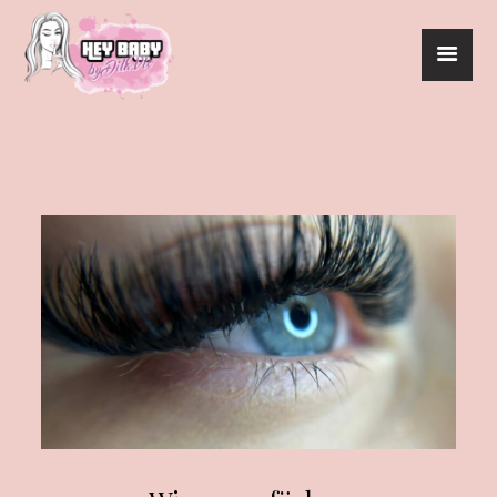
HEYBABY
UNSER SERVICE
BEAUTY ACADEMY
EVENTS
TERMINBUCHUNG
KONTAKT