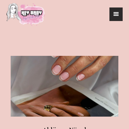
HEYBABY
UNSER SERVICE
BEAUTY ACADEMY
EVENTS
TERMINBUCHUNG
KONTAKT